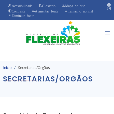
Acessibilidade
Glossário
Mapa do site
Contraste
Aumentar fonte
Tamanho normal
Diminuir fonte
Início
Secretarias/Orgãos
SECRETARIAS/ORGÃOS