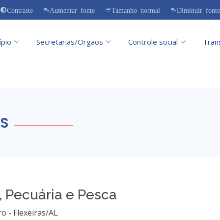
Contraste
Aumentar fonte
Tamanho normal
Diminuir fonte
ípio
Secretarias/Orgãos
Controle social
Tran
S
, Pecuária e Pesca
o - Flexeiras/AL