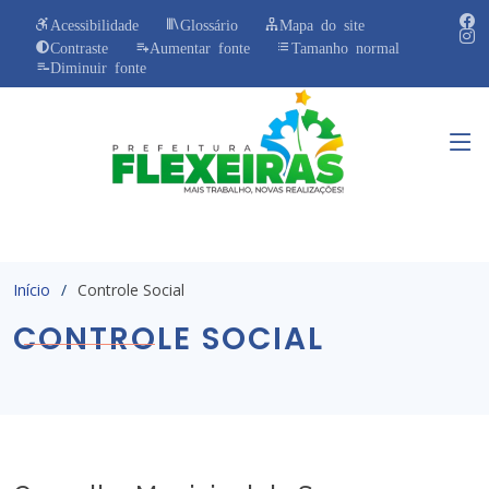
Acessibilidade
Glossário
Mapa do site
Contraste
Aumentar fonte
Tamanho normal
Diminuir fonte
Início
Controle Social
CONTROLE SOCIAL