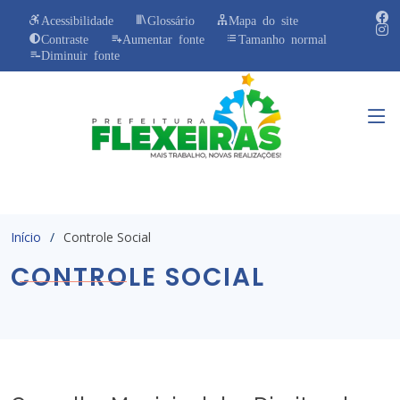
Acessibilidade
Glossário
Mapa do site
Contraste
Aumentar fonte
Tamanho normal
Diminuir fonte
Início
Controle Social
CONTROLE SOCIAL