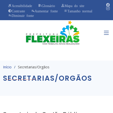
Acessibilidade
Glossário
Mapa do site
Contraste
Aumentar fonte
Tamanho normal
Diminuir fonte
Início
Secretarias/Orgãos
SECRETARIAS/ORGÃOS