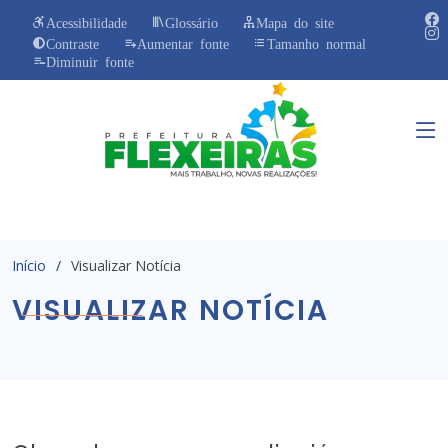
Acessibilidade
Glossário
Mapa do site
Contraste
Aumentar fonte
Tamanho normal
Diminuir fonte
Início
Visualizar Notícia
VISUALIZAR NOTÍCIA