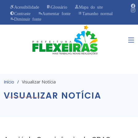
Acessibilidade
Glossário
Mapa do site
Contraste
Aumentar fonte
Tamanho normal
Diminuir fonte
Início
Visualizar Notícia
VISUALIZAR NOTÍCIA